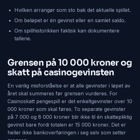
Hvilken arrangør som sto bak det aktuelle spillet.
Om beløpet er én gevinst eller en samlet saldo.
Om spillhistorikken faktisk kan dokumentere
tallene.
Grensen på 10 000 kroner og
skatt på casinogevinsten
En vanlig misforståelse er at alle gevinster i løpet av
året skal summeres før grensen vurderes. For
Casinoskatt pengespill er det enkeltgevinster over 10
000 kroner som skal føres. To separate gevinster
på 7 000 og 8 000 kroner blir ikke til én skattepliktig
gevinst bare fordi totalen er 15 000 kroner. Det er
heller ikke bankoverføringen i seg selv som setter