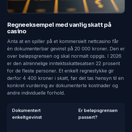
Regneeksempel med vanlig skatt på
casino
Anta at en spiller på et kommersielt nettcasino får
én dokumenterbar gevinst på 20 000 kroner. Den er
over beløpsgrensen og skal normalt oppgis. I 2026
er den alminnelige inntektsskattesatsen 22 prosent
for de fleste personer. Et enkelt regnestykke gir
derfor 4 400 kroner i skatt, før det tas hensyn til en
konkret vurdering av dokumenterte kostnader og
andre individuelle forhold.
Dokumentert
Er beløpsgrensen
enkeltgevinst
passert?