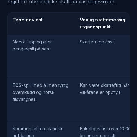
regel for utenlandske skatt pa casinogevinster.
Type gevinst
Vanlig skattemessig
utgangspunkt
Norsk Tipping eller
Skattefri gevinst
pengespill på hest
EØS-spill med allmennyttig
Kan være skattefritt når
overskudd og norsk
vilkårene er oppfylt
tilsvarighet
Kommersielt utenlandsk
Enkeltgevinst over 10 000
nettkasino
kroner er normalt