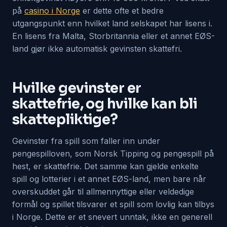
på
casino i Norge
er dette ofte et bedre
utgangspunkt enn hvilket land selskapet har lisens i.
En lisens fra Malta, Storbritannia eller et annet EØS-
land gjør ikke automatisk gevinsten skattefri.
Hvilke gevinster er
skattefrie, og hvilke kan bli
skattepliktige?
Gevinster fra spill som faller inn under
pengespilloven, som Norsk Tipping og pengespill på
hest, er skattefrie. Det samme kan gjelde enkelte
spill og lotterier i et annet EØS-land, men bare når
overskuddet går til allmennyttige eller veldedige
formål og spillet tilsvarer et spill som lovlig kan tilbys
i Norge. Dette er et snevert unntak, ikke en generell