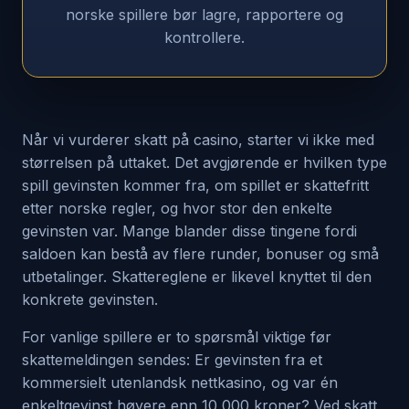
norske spillere bør lagre, rapportere og
SlotMafia Casino
kontrollere.
Spinlander Casino
Spinzen Casino
Når vi vurderer skatt på casino, starter vi ikke med
størrelsen på uttaket. Det avgjørende er hvilken type
Westace Casino
spill gevinsten kommer fra, om spillet er skattefritt
etter norske regler, og hvor stor den enkelte
gevinsten var. Mange blander disse tingene fordi
saldoen kan bestå av flere runder, bonuser og små
utbetalinger. Skattereglene er likevel knyttet til den
konkrete gevinsten.
For vanlige spillere er to spørsmål viktige før
skattemeldingen sendes: Er gevinsten fra et
kommersielt utenlandsk nettkasino, og var én
enkeltgevinst høyere enn 10 000 kroner? Ved skatt