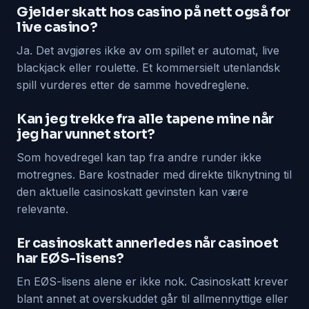
Gjelder skatt hos casino på nett også for
live casino?
Ja. Det avgjøres ikke av om spillet er automat, live
blackjack eller roulette. Et kommersielt utenlandsk
spill vurderes etter de samme hovedreglene.
Kan jeg trekke fra alle tapene mine når
jeg har vunnet stort?
Som hovedregel kan tap fra andre runder ikke
motregnes. Bare kostnader med direkte tilknytning til
den aktuelle casinoskatt gevinsten kan være
relevante.
Er casinoskatt annerledes når casinoet
har EØS-lisens?
En EØS-lisens alene er ikke nok. Casinoskatt krever
blant annet at overskuddet går til allmennyttige eller