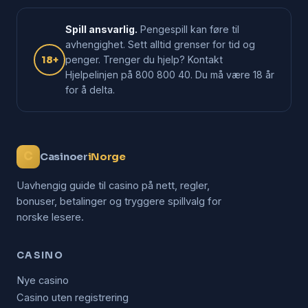
Spill ansvarlig.
Pengespill kan føre til
avhengighet. Sett alltid grenser for tid og
penger. Trenger du hjelp? Kontakt
18+
Hjelpelinjen på 800 800 40. Du må være 18 år
for å delta.
C
Casinoer
iNorge
Uavhengig guide til casino på nett, regler,
bonuser, betalinger og tryggere spillvalg for
norske lesere.
CASINO
Nye casino
Casino uten registrering