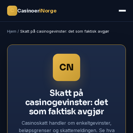
C
Casinoer
iNorge
Casinoer
Hjem
/
Skatt på casinogevinster: det som faktisk avgjør
Alawin Casino
Nye casino
Casea Casino
Spilleautomater
CN
Funbet Casino
Trygge casino
HellSpin Casino
Bettingsider
Skatt på
Just Casino
casinogevinster: det
som faktisk avgjør
National Casino
Casinoskatt handler om enkeltgevinster,
Pistolo Casino
beløpsgrenser og skattemeldingen. Se hva