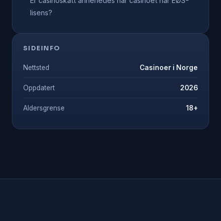
Er casinoskatt annerledes når casinoet har EØS-
lisens?
SIDEINFO
Nettsted
Casinoer i Norge
Oppdatert
2026
Aldersgrense
18+