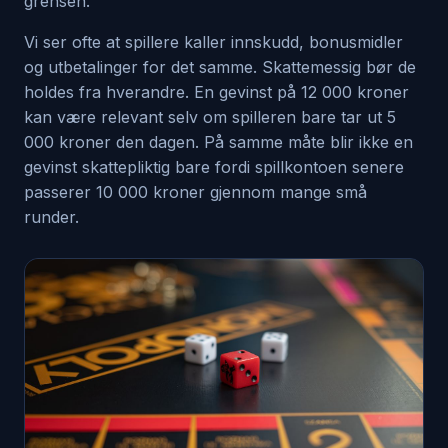
grensen.
Vi ser ofte at spillere kaller innskudd, bonusmidler
og utbetalinger for det samme. Skattemessig bør de
holdes fra hverandre. En gevinst på 12 000 kroner
kan være relevant selv om spilleren bare tar ut 5
000 kroner den dagen. På samme måte blir ikke en
gevinst skattepliktig bare fordi spillkontoen senere
passerer 10 000 kroner gjennom mange små
runder.